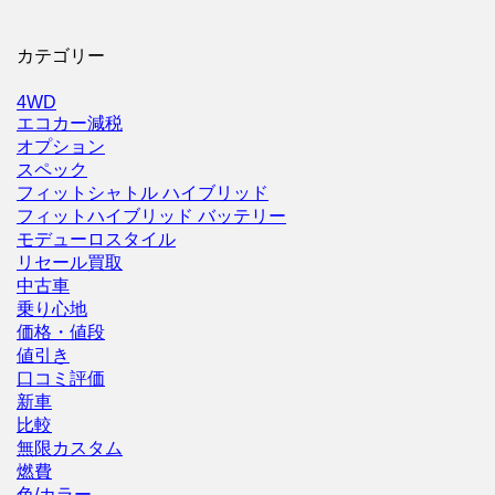
カテゴリー
4WD
エコカー減税
オプション
スペック
フィットシャトル ハイブリッド
フィットハイブリッド バッテリー
モデューロスタイル
リセール買取
中古車
乗り心地
価格・値段
値引き
口コミ評価
新車
比較
無限カスタム
燃費
色/カラー