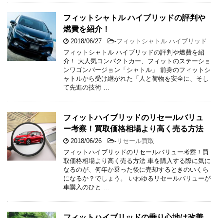
フィットシャトル ハイブリッドの評判や
燃費を紹介！
2018/06/27
-
フィットシャトル ハイブリッド
フィットシャトル ハイブリッドの評判や燃費を紹
介！ 大人気コンパクトカー、フィットのステーショ
ンワゴンバージョン「シャトル」 前身のフィットシ
ャトルから受け継がれた「人と荷物を安全に、そし
て先進の技術 …
フィットハイブリッドのリセールバリュ
ー考察！買取価格相場より高く売る方法
2018/06/26
-
リセール買取
フィットハイブリッドのリセールバリュー考察！買
取価格相場より高く売る方法 車を購入する際に気に
なるのが、何年か乗った後に売却するときのいくら
になるか？でしょう。 いわゆるリセールバリューが
車購入のひと …
フィットハイブリッドの乗り心地は改善